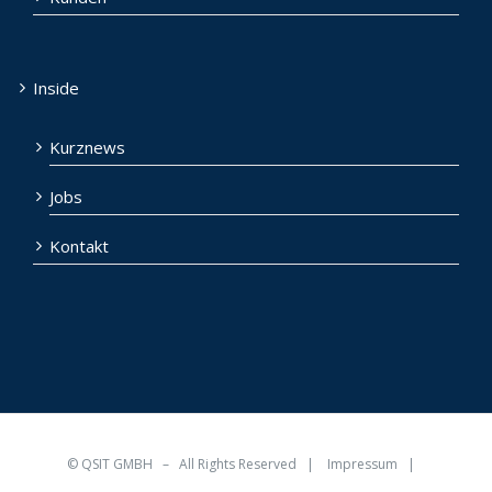
Inside
Kurznews
Jobs
Kontakt
©
QSIT GMBH
– All Rights Reserved |
Impressum
|